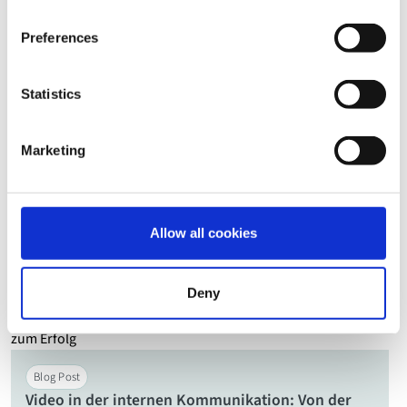
Webinar
On-Demand
Preferences
Effiziente & erweiterte Funktionen für
erfolgreiche Livestream-Produktionen
Statistics
Mehr lesen
Marketing
Webinar
On-Demand
Nahtlose & sichere Integration von Livestreaming
Allow all cookies
in Ihre Unternehmens-IT
Mehr lesen
Deny
Blog Post
Video in der internen Kommunikation: Von der