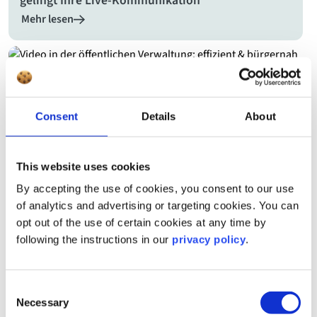
gelingt Ihre Live-Kommunikation
Mehr lesen
Blog Post
Video in der Verwaltung: schneller Einstieg, klare
Consent
Details
About
Use Cases, reibungsloser Workflow
Mehr lesen
This website uses cookies
By accepting the use of cookies, you consent to our use
Blog Post
of analytics and advertising or targeting cookies. You can
Videoplattformen konsolidieren: So schaffen Sie
opt out of the use of certain cookies at any time by
Effizienz und Übersicht
following the instructions in our
privacy policy
.
Mehr lesen
Consent
Necessary
Selection