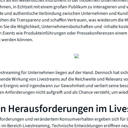
sich als ein wesentliches Instrument in der modernen Unternehmen
hmen, in Echtzeit mit einem großen Publikum zu interagieren und w
kte und authentische Verbindung zwischen Unternehmen und Kund
hen die Transparenz und schaffen Vertrauen, was wiederum die Mar
 Sie die Möglichkeit, Unternehmensbotschaften und -inhalte koste
h Events wie Produkteinführungen oder Pressekonferenzen einem
t werden können.
vestreaming für Unternehmen liegen auf der Hand. Dennoch hat sich
kende Wirkung von Livestreams auf die Reichweite und Relevanz 
ale Ereignis wird irgendwann zur Gewohnheit und verliert seine b
den Anforderungen nicht aufgreift und als Chance versteht, um wie
en Herausforderungen im Liv
nforderungen und verändertem Konsumverhalten ergeben sich für
im Bereich Livestreaming. Technische Entwicklungen eröffnen neu