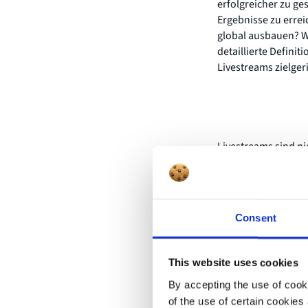
erfolgreicher zu ge
Ergebnisse zu erre
global ausbauen? W
detaillierte Defini
Livestreams zielger
Livestreams sind n
oder Ablaufplan sor
Präsentationen, Gra
und anderen Teilneh
klarer Botschaften 
Consent
inhaltlich und zeit
so können Erwartun
This website uses cookies
Die technische Vorb
professionell und 
By accepting the use of cooki
Kommunikationskanä
of the use of certain cookies 