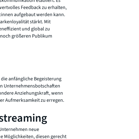
skommunikation etabliert. Es
ertvolles Feedback zu erhalten,
:innen aufgebaut werden kann.
kenloyalität stärkt. Mit
neffizient und global zu
 noch größeren Publikum
 die anfängliche Begeisterung
von Unternehmensbotschaften
esondere Anziehungskraft, wenn
der Aufmerksamkeit zu erregen.
estreaming
 Unternehmen neue
e Möglichkeiten, diesen gerecht