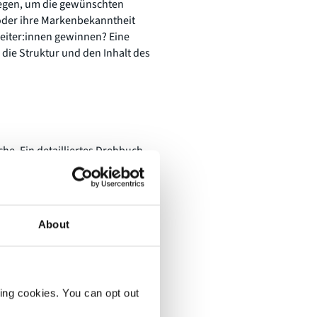
gelegen, um die gewünschten
 oder ihre Markenbekanntheit
beiter:innen gewinnen? Eine
 die Struktur und den Inhalt des
e. Ein detailliertes Drehbuch
utzung der Zeit. Bereiten Sie
chen Sie Abläufe mit den Speakern
tzt Sie in der Vermittlung
len Veranstaltung, bis alles
About
 eine Agenda mit Ihrem Publikum,
.
eam, schließlich wollen Sie als
tigen
Plattform
und
ting cookies. You can opt out
t sie von Ihrem Livestream?