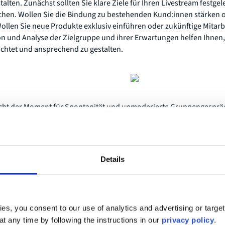
stalten. Zunächst sollten Sie klare Ziele für Ihren Livestream fest
ichen. Wollen Sie die Bindung zu bestehenden Kund:innen stärken
ollen Sie neue Produkte exklusiv einführen oder zukünftige Mitar
tion und Analyse der Zielgruppe und ihrer Erwartungen helfen Ihnen,
ichtet und ansprechend zu gestalten.
icht der Moment für Spontanität und unmoderierte Gruppengespräch
gt für einen reibungslosen Ablauf Ihres Live-Events und optimale N
fiken und andere visuelle Hilfsmittel vorab detailliert vor. Bespre
menden, so dass wenig Raum für Improvisation bleibt. Das unterstü
und hält das Publikum engagiert. Proben Sie den Ablauf Ihrer virtuel
Details
lich sitzt. Promoten Sie Ihre Veranstaltung im Voraus und teilen Sie
gen auf Augenhöhe gesteckt und zur Zufriedenheit erfüllt werden
ereitung spielt ebenfalls eine entscheidende Rolle für Ihren Livestr
relevant wahrgenommen werden. Dazu gehört die Auswahl der rich
es, you consent to our use of analytics and advertising or targe
le. Wo finden Sie Ihre Zielgruppe und über welche Medien erfähr
at any time by following the instructions in our
privacy policy
.