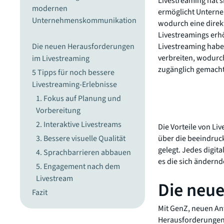
Livestreaming hat 
modernen
ermöglicht Unterne
Unternehmenskommunikation
wodurch eine dire
Livestreamings erhö
Die neuen Herausforderungen
Livestreaming haben
verbreiten, wodurc
im Livestreaming
zugänglich gemach
5 Tipps für noch bessere
Livestreaming-Erlebnisse
1. Fokus auf Planung und
Vorbereitung
2. Interaktive Livestreams
Die Vorteile von Li
3. Bessere visuelle Qualität
über die beeindruc
gelegt. Jedes digit
4. Sprachbarrieren abbauen
es die sich ändern
5. Engagement nach dem
Livestream
Die neu
Fazit
Mit GenZ, neuen A
Herausforderungen 