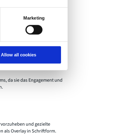
eine hohe Qualität zu
Marketing
ng entfalten und das Publikum
ntlich gerade wirklich macht? Ist
Allow all cookies
e Zuschauer:innen und wie
eams, da sie das Engagement und
n.
rvorzuheben und gezielte
 als Overlay in Schriftform.