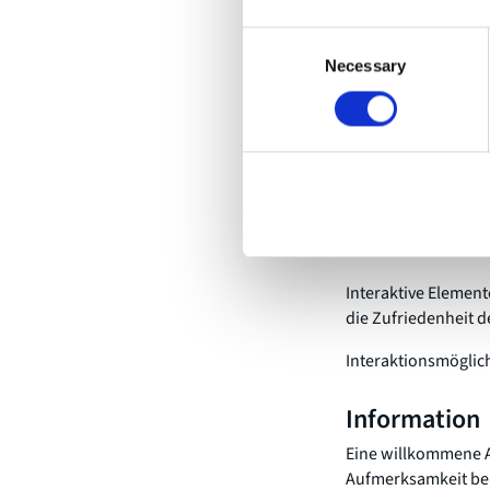
Wählen Sie Kamera, 
gewährleisten.
Consent
Necessary
Selection
Durch eine sorgfäl
nachhaltig beeindr
2. Interakt
Wie oft haben Sie s
es aktiv und engag
kommen Ihre Inhalt
Interaktive Element
die Zufriedenheit 
Interaktionsmöglich
Information
Eine willkommene A
Aufmerksamkeit bei 