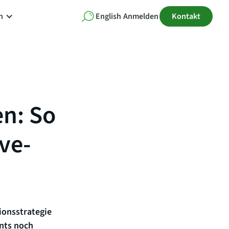
n
English
Anmelden
Kontakt
n: So
ive-
ionsstrategie
ents noch