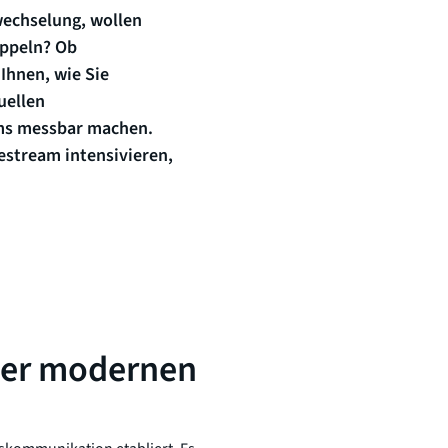
wechselung, wollen
oppeln? Ob
Ihnen, wie Sie
uellen
eams messbar machen.
estream intensivieren,
der modernen