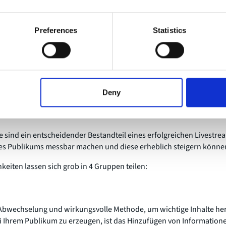
Mikrofon und Beleuchtung sorgfältig aus und testen Sie alles, um 
Preferences
Statistics
tige Planung und Vorbereitung können Livestreams ihre volle Wirku
ucken.
ive Livestreams
ich während eines Livestreams schon gefragt, was Ihr Publikum eige
Deny
iert dabei? Haben Sie seine volle Aufmerksamkeit? Was denken Ihr
e bei ihnen an?
e sind ein entscheidender Bestandteil eines erfolgreichen Livestr
des Publikums messbar machen und diese erheblich steigern könne
keiten lassen sich grob in 4 Gruppen teilen:
bwechselung und wirkungsvolle Methode, um wichtige Inhalte he
Ihrem Publikum zu erzeugen, ist das Hinzufügen von Informationen