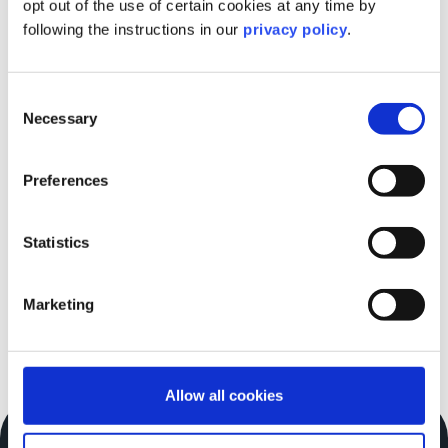
Leiterin Employer Branding & HR Digitalisierung
opt out of the use of certain cookies at any time by
following the instructions in our
privacy policy
.
Consent
Necessary
Selection
Video-Power für führende
Preferences
Unternehmen
Statistics
Marketing
Allow all cookies