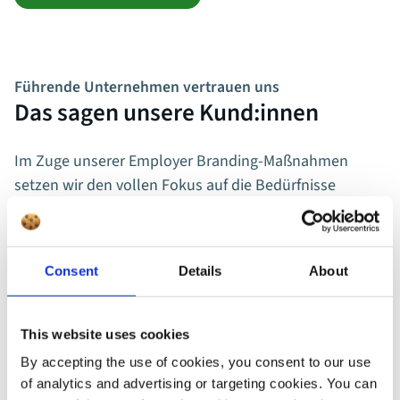
Führende Unternehmen vertrauen uns
Das sagen unsere Kund:innen
Im Zuge unserer Employer Branding-Maßnahmen
setzen wir den vollen Fokus auf die Bedürfnisse
unserer Zielgruppen. Die reibungslose
Zusammenarbeit mit movingimage hat uns ermöglicht,
neue Wege für die Charité zu gehen. In kürzester Zeit
Consent
Details
About
haben wir zusammen ein digitales Event auf die Beine
gestellt. Was für eine Leistung!
This website uses cookies
By accepting the use of cookies, you consent to our use
Susanne Nitzsche
of analytics and advertising or targeting cookies. You can