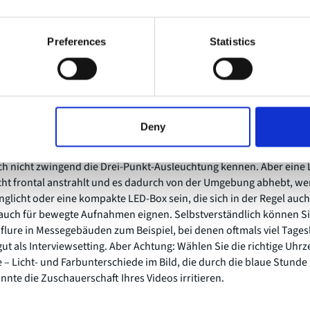
sformationskabeln zurück, da der Sprech-Sound dann meist noch s
ingefangen wird.
Preferences
Statistics
Licht
Deny
hr Handy-Video kein High-Class-Licht-Equipment mit großen Leucht
h nicht zwingend die Drei-Punkt-Ausleuchtung kennen. Aber eine L
icht frontal anstrahlt und es dadurch von der Umgebung abhebt, w
inglicht oder eine kompakte LED-Box sein, die sich in der Regel au
 auch für bewegte Aufnahmen eignen. Selbstverständlich können Si
flure in Messegebäuden zum Beispiel, bei denen oftmals viel Tages
gut als Interviewsetting. Aber Achtung: Wählen Sie die richtige Uhrze
ge – Licht- und Farbunterschiede im Bild, die durch die blaue Stun
nnte die Zuschauerschaft Ihres Videos irritieren.