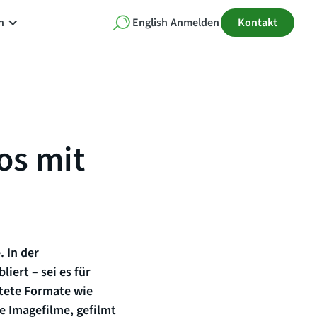
n
English
Anmelden
Kontakt
os mit
 In der
ert – sei es für
itete Formate wie
e Imagefilme, gefilmt