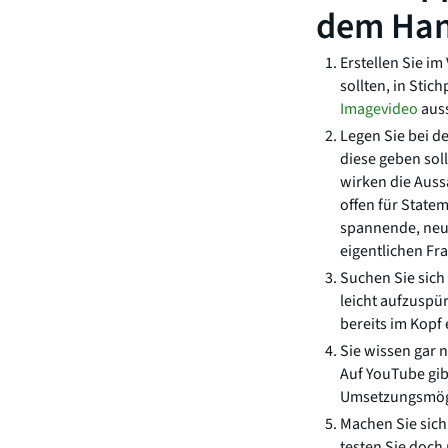
dem Ha
Erstellen Sie im
sollten, in Sti
Imagevideo
aus
Legen Sie bei d
diese geben sol
wirken die Auss
offen für State
spannende, neue
eigentlichen Fr
Suchen Sie sich
leicht aufzuspü
bereits im Kopf 
Sie wissen gar n
Auf YouTube gib
Umsetzungsmögli
Machen Sie sich
testen Sie doch