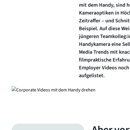
mit dem Handy, sind h
Kameraoptiken in Höc
Zeitraffer – und Schn
Beispiel. Auf diese W
jüngeren Teamkolleg:in
Handykamera eine Selb
Media Trends mit knack
filmpraktische Erfahr
Employer Videos noch s
aufgelistet.
Aber vor