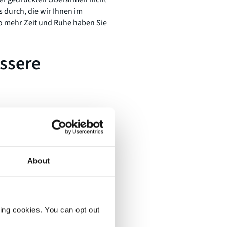
 durch, die wir Ihnen im
o mehr Zeit und Ruhe haben Sie
essere
About
 Statements also nicht mit Ihrem
iert ist und deswegen zu viel
oth mit dem Handy verbinden
ting cookies. You can opt out
e Windschutz, und viele haben
os vielleicht besser auf