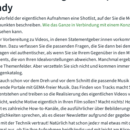
ndy
 Vorfeld der eigentlichen Aufnahmen eine Shotlist, auf der Sie die M
chpunkten beschreiben.
Wie das Ganze in Verbindung mit einem Konz
sehen kann.
er Vorbereitung zu Videos, in denen Statementgeber:innen vorkom
lten. Dazu verfassen Sie die passenden Fragen, die Sie dann bei den
agen viel authentischer, als wenn Sie sie Ihrem Gegenüber in den M
ments, die von Ihren Idealvorstellungen abweichen. Manchmal erge
 Themenfelder. Aber verzetteln Sie sich nicht und kommen immer
agenkatalog.
 auch schon vor dem Dreh und vor dem Schnitt die passende Musik he
rende Portale mit GEMA-freier Musik. Das Finden von Tracks macht S
entstehen und treiben so die Realisierung des eigentlichen Videos 
icht, welche Motive eigentlich in Ihren Film sollen? Macht nichts! Ho
t es zahlreiche How-to-Kanäle, die ausführlicher über Bebilderungs
chkeiten sprechen, als es dieser Newsletter aufgrund der gegeb
 mit der Technik vertraut! Natürlich hat schon jede:r mal etwas 
 mal aus, ob Sie Ihre Aufnahmen beidhändig und mit leicht am Kör