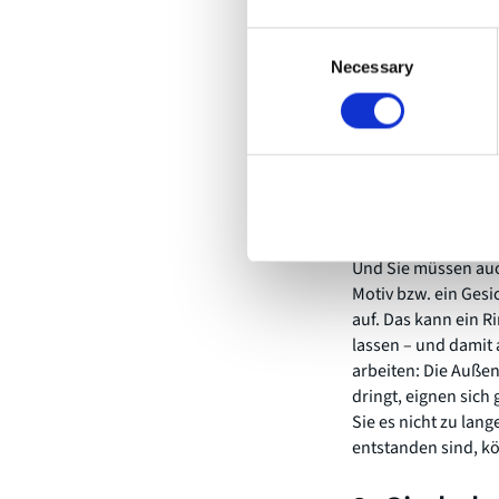
Mikrofone mit Tran
Consent
weniger Zischen) e
Necessary
Selection
2. Mobiles 
Sie brauchen für I
Und Sie müssen auc
Motiv bzw. ein Ges
auf. Das kann ein R
lassen – und damit
arbeiten: Die Außen
dringt, eignen sich 
Sie es nicht zu lan
entstanden sind, kö