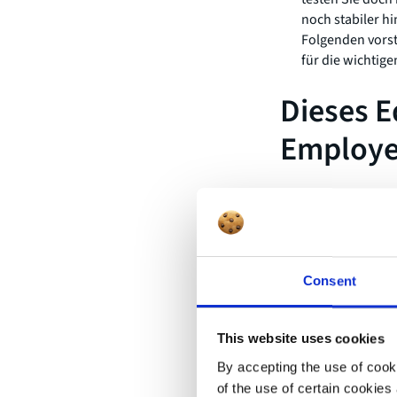
noch stabiler h
Folgenden vorst
für die wichtige
Dieses E
Employe
1. Externe
Consent
Eine alte Produktio
internen Handy-Mikr
This website uses cookies
Nebengeräusche ein
By accepting the use of cooki
lassen, schaffen da 
of the use of certain cookies 
integriertes Noise-