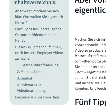
Inhaltsverzeichnis:
eigentli
Aber vorab machen Sie sich
klar: Was wollen Sie eigentlich
filmen?
Fünf Tipps für überzeugende
Corporate Videos mit dem
Machen Sie sich im
Handy
konzeptionelle und
Dieses Equipment hilft Ihnen,
Video zu produzier
noch bessere Employer Videos
Messeauftritt film
zu nachen:
Schnitttempo zu üb
1. Externe Mikrofonierung
Sie hier Ihr techni
2. Mobiles Licht
„Motiv-Jagd“ die K
sollten Sie sich me
3. Gimbal
und nicht zu viel D
4. Software zur
könnten. Und leucht
Videobearbeitung
Beispiele aus unserem Haus
Fünf Tip