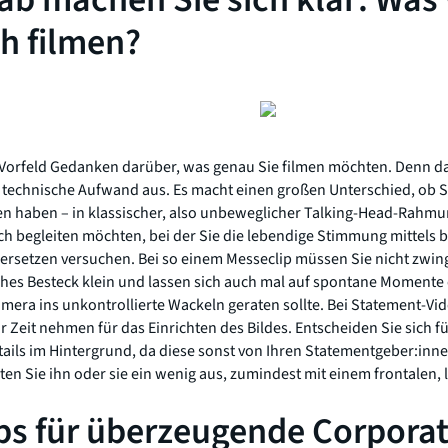
ch filmen?
 Vorfeld Gedanken darüber, was genau Sie filmen möchten. Denn dan
 technische Aufwand aus. Es macht einen großen Unterschied, ob Si
en haben – in klassischer, also unbeweglicher Talking-Head-Rahmu
isch begleiten möchten, bei der Sie die lebendige Stimmung mitte
ersetzen versuchen. Bei so einem Messeclip müssen Sie nicht zwin
sches Besteck klein und lassen sich auch mal auf spontane Momente e
amera ins unkontrollierte Wackeln geraten sollte. Bei Statement-V
hr Zeit nehmen für das Einrichten des Bildes. Entscheiden Sie sich f
etails im Hintergrund, da diese sonst von Ihren Statementgeber:in
en Sie ihn oder sie ein wenig aus, zumindest mit einem frontalen, le
ps für überzeugende Corporat