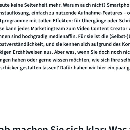
eute keine Seltenheit mehr. Warum auch nicht? Smartpho
hstauflösung, einfach zu nutzende Aufnahme-Features – 
ittprogramme mit tollen Effekten: für Übergänge oder Sch
eise kann jedes Marketingteam zum Video Content Creator 
nen sind hochgradig medienaffin. Für sie ist die (Selbst-)
stverständlichkeit, und sie kennen sich aufgrund des Kon
igen Erzählweisen aus. Aber was, wenn Sie doch noch nich
ungen haben oder gerne wissen möchten, wie sich Ihre se
chicker gestalten lassen? Dafür haben wir hier ein paar 
ab machen Sie sich klar: Was 