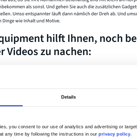
inbekommen als sonst. Und gehen Sie auch die zusätzlichen Gadgets
ellen. Umso entspannter läuft dann nämlich der Dreh ab. Und ums
n Dinge wie Inhalt und Motive.
quipment hilft Ihnen, noch b
r Videos zu nachen:
 Mikrofonierung
Details
nsweisheit sagt: Der Ton ist wichtiger als das Bild! Nehmen Sie Ihre
o auf, da es in der Regel zu weit weg vom Interviewpartner position
fängt. Kleine Ansteckmikrofone, die sich zum Beispiel via Blueto
es, you consent to our use of analytics and advertising or targe
Abhilfe. Meist sind sie in einem handlichen Set erhältlich, inklusiv
at any time by following the instructions in our
privacy policy
.
Cancelling. Unser Zusatztipp: Greifen Sie bei O-Ton-dominierten Vide