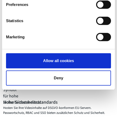
Preferences
Statistics
Benefits
Das sichere und flexible Videoportal
Marketing
für Ihr Unternehmen
CorporateTube hilft Ihrem Unternehmen, intelligenter zu kommunizieren,
Allow all cookies
effizienter zu arbeiten und sicher zu bleiben - und das alles über ein
anpassbares, benutzerfreundliches Videoportal. Entdecken Sie, wie es einen
echten Mehrwert für Ihr Tagesgeschäft schafft.
Deny
Hohe Sicherheitsstandards
Hosten Sie Ihre Videoinhalte auf DSGVO-konformen EU-Servern.
Passwortschutz, RBAC und SSO bieten zusätzlichen Schutz und Sicherheit.