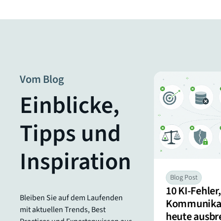
Vom Blog
Einblicke,
Blog Post
7 praktische KI-
Tipps und
Anwendungsfälle für
Internal-Comms-Teams
Inspiration
Blog Post
10 KI-Fehler,
Bleiben Sie auf dem Laufenden
Kommunika
mit aktuellen Trends, Best
heute ausb