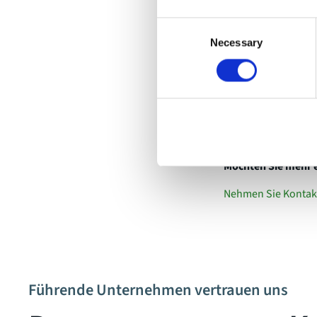
Bei movingimage v
Consent
uns, die Hauptveran
Necessary
Selection
der Veranstaltung z
Das macht das Event
Möchten Sie mehr 
Nehmen Sie Kontakt
Führende Unternehmen vertrauen uns