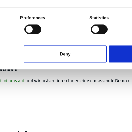
erwenden wir die
Virtual Events Plattform
, wie in der Abbildung unt
staltung auf der Haupt-Live-Bühne abzuhalten und viele andere ve
Preferences
Statistics
u hosten.
Deny
-Erlebnis viel tiefgründiger und fördert die Interaktion mit den T
erfahren?
 mit uns auf
und wir präsentieren Ihnen eine umfassende Demo n