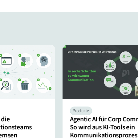
Produkte
 die
Agentic AI für Corp Com
tionsteams
So wird aus KI-Tools ein
remsen
Kommunikationsprozes