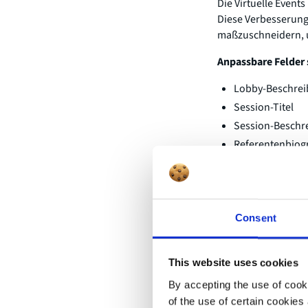
Die Virtuelle Event
Diese Verbesserung
maßzuschneidern, u
Anpassbare Felder 
Lobby-Beschre
Session-Titel
Session-Beschr
Referentenbiog
Nach der Aktivieru
angepasst werden, u
Inhalte noch zugäng
Consent
Sind Sie
This website uses cookies
Ihre Ver
By accepting the use of cooki
können?
of the use of certain cookies 