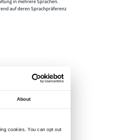
taltung in mehrere Sprachen.
erend auf deren Sprachpräferenz
chen angeboten und kann weiter
 bietet die Möglichkeit, die
About
nen, wie Sie
er gestalten
ting cookies. You can opt out