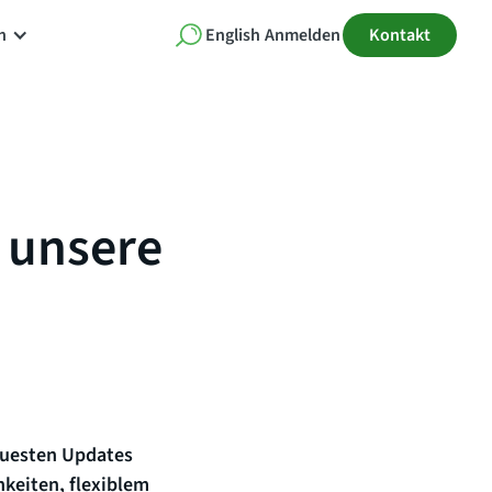
n
English
Anmelden
Kontakt
 unsere
euesten Updates
keiten, flexiblem