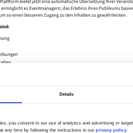
s Plattform bietet jetzt eine automatische Übersetzung Ihrer Verans
 ermöglicht es Eventmanagern, das Erlebnis ihres Publikums basi
m so einen besseren Zugang zu den Inhalten zu gewährleisten.
sind:
ibung
eibungen
rafien
ng wird eine automatische Übersetzung in den ausgewählten Spra
m genau auf Ihr Publikum in jedem Land zugeschnitten zu sein. Dies
licher und nutzbarer zu gestalten.
Details
 auf der Suche nach Inspiratio
anstaltung noch eindrucksvoll
es, you consent to our use of analytics and advertising or targe
at any time by following the instructions in our
privacy policy
.